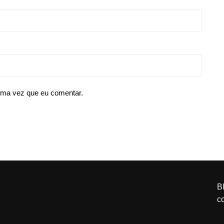
ima vez que eu comentar.
B
c