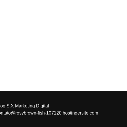
log S.X Marketing Digital
ontato@rosybrown-fish-107120.hostingersite.com