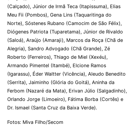
(Calçado), Júnior de Irmã Teca (Itapissuma), Elias
Meu Fii (Pombos), Gena Lins (Taquaritinga do
Norte), Sóstenes Rubano (Camocim de São Félix),
Diógenes Patriota (Tuparetama), Júnior de Rivaldo
(Saloá), Araújo (Amaraji), Marcos da Roça (Chã de
Alegria), Sandro Advogado (Chã Grande), Zé
Roberto (Ferreiros), Thiago de Miel (Xexéu),
Armando Pimentel (Itambé), Elcione Ramos
(Igarassu), Éder Waltter (Vicência), Aleudo Benedito
(Serrita), Jaiminho (Glória do Goitá), Aninha da
Ferbom (Nazaré da Mata), Erivan Júlio (Salgadinho),
Orlando Jorge (Limoeiro), Fátima Borba (Cortês) e
Dr. Ismael (Santa Cruz da Baixa Verde).
Fotos: Miva Filho/Secom