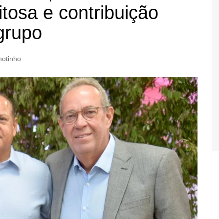
itosa e contribuição
grupo
otinho