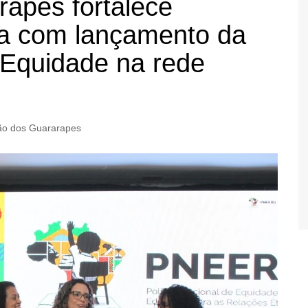
apes fortalece
ta com lançamento da
e Equidade na rede
ão dos Guararapes